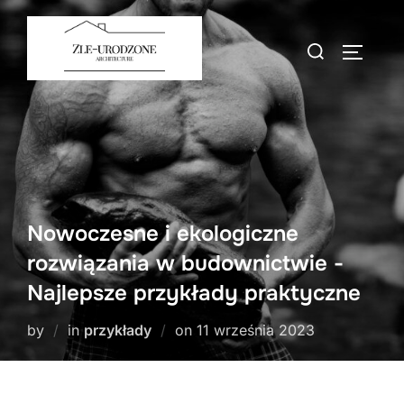
Skip
to
Search
TOGGLE
content
for:
Nowoczesne i ekologiczne
rozwiązania w budownictwie -
Najlepsze przykłady praktyczne
Posted
by
in
przykłady
on
11 września 2023
on