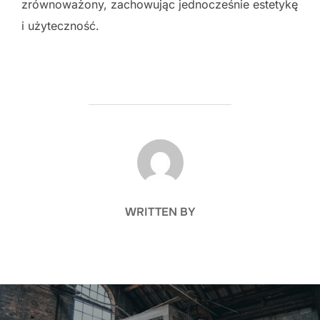
zrównoważony, zachowując jednocześnie estetykę
i użyteczność.
POST AUTHOR
WRITTEN BY
Nawigacja