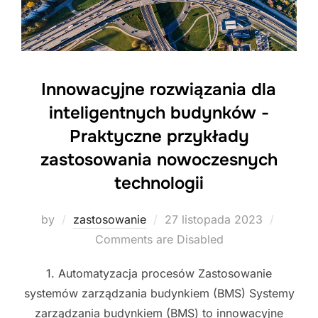
Innowacyjne rozwiązania dla
inteligentnych budynków -
Praktyczne przykłady
zastosowania nowoczesnych
technologii
Posted
by
zastosowanie
27 listopada 2023
on
Comments are Disabled
1. Automatyzacja procesów Zastosowanie
systemów zarządzania budynkiem (BMS) Systemy
zarządzania budynkiem (BMS) to innowacyjne