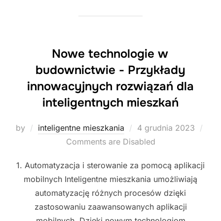
Nowe technologie w
budownictwie - Przykłady
innowacyjnych rozwiązań dla
inteligentnych mieszkań
Posted
by
inteligentne mieszkania
4 grudnia 2023
on
Comments are Disabled
1. Automatyzacja i sterowanie za pomocą aplikacji
mobilnych Inteligentne mieszkania umożliwiają
automatyzację różnych procesów dzięki
zastosowaniu zaawansowanych aplikacji
mobilnych. Dzięki nowym technologiom