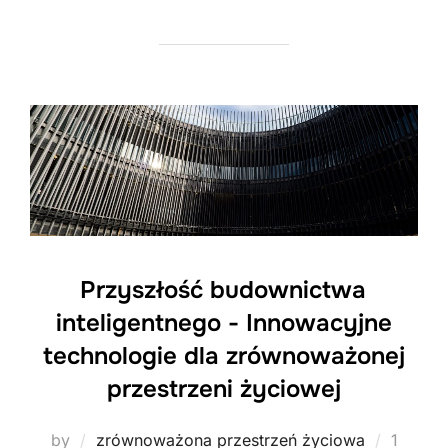
Przyszłość budownictwa
inteligentnego - Innowacyjne
technologie dla zrównoważonej
przestrzeni życiowej
Posted
by
zrównoważona przestrzeń życiowa
1