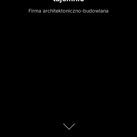
Firma architektoniczno-budowlana
Scroll
down