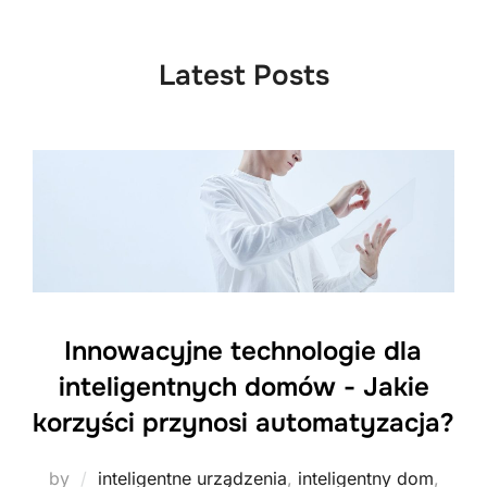
to
content
Latest Posts
Innowacyjne technologie dla
inteligentnych domów - Jakie
korzyści przynosi automatyzacja?
by
inteligentne urządzenia
,
inteligentny dom
,