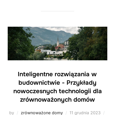
Inteligentne rozwiązania w
budownictwie - Przykłady
nowoczesnych technologii dla
zrównoważonych domów
Posted
by
zrównoważone domy
11 grudnia 2023