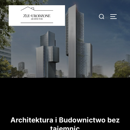
Skip
to
Search
TOGGLE
content
for:
Architektura i Budownictwo bez
tajemnic