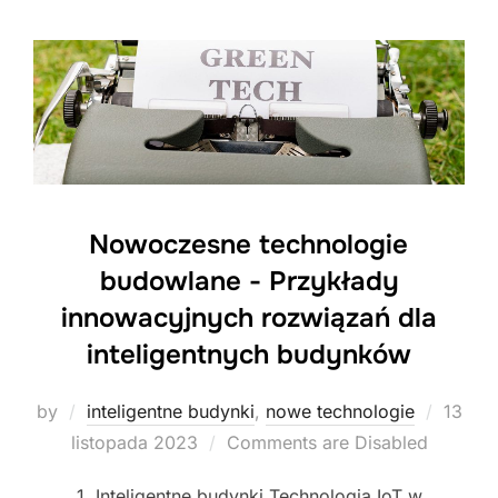
Nowoczesne technologie
budowlane - Przykłady
innowacyjnych rozwiązań dla
inteligentnych budynków
Poste
by
inteligentne budynki
,
nowe technologie
13
on
listopada 2023
Comments are Disabled
1. Inteligentne budynki Technologia IoT w