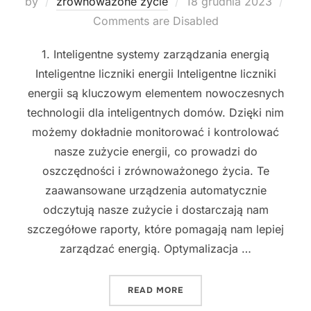
Posted
by
zrównoważone życie
18 grudnia 2023
on
Comments are Disabled
1. Inteligentne systemy zarządzania energią
Inteligentne liczniki energii Inteligentne liczniki
energii są kluczowym elementem nowoczesnych
technologii dla inteligentnych domów. Dzięki nim
możemy dokładnie monitorować i kontrolować
nasze zużycie energii, co prowadzi do
oszczędności i zrównoważonego życia. Te
zaawansowane urządzenia automatycznie
odczytują nasze zużycie i dostarczają nam
szczegółowe raporty, które pomagają nam lepiej
zarządzać energią. Optymalizacja …
"NOWOCZESNE TECHNOLOG
READ MORE