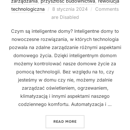
zarządzania
,
przyszłość budownictwa
,
rewolucja
Posted
technologiczna
8 stycznia 2024
Comments
on
are Disabled
Czym są inteligentne domy? Inteligentne domy to
nowoczesne rozwiązania, w których technologia
pozwala na zdalne zarządzanie różnymi aspektami
domowego życia. Dzięki inteligentnym domom
możemy kontrolować nasze domowe życie za
pomocą technologii. Bez względu na to, czy
jesteśmy w domu czy nie, możemy zdalnie
zarządzać oświetleniem, ogrzewaniem,
klimatyzacją i innymi aspektami naszego
codziennego komfortu. Automatyzacja i …
"INTELIGENTNE DOMY - 
READ MORE