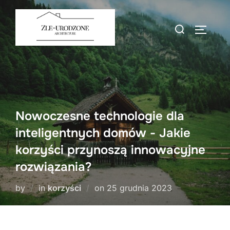
Skip
to
Search
TOGGLE
content
for:
Nowoczesne technologie dla
inteligentnych domów - Jakie
korzyści przynoszą innowacyjne
rozwiązania?
Posted
by
in
korzyści
on
25 grudnia 2023
on