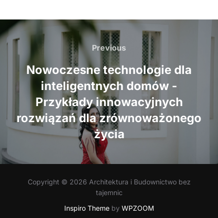
Nawigacja
wpisu
Previous
Previous
Nowoczesne technologie dla
inteligentnych domów -
Przykłady innowacyjnych
rozwiązań dla zrównoważonego
życia
Copyright © 2026 Architektura i Budownictwo bez
tajemnic
Inspiro Theme
by
WPZOOM