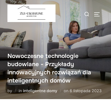
Skip
to
Search
TOGGLE
content
for:
Nowoczesne technologie
budowlane - Przykłady
innowacyjnych rozwiązań dla
inteligentnych domów
Posted
by
in
inteligentne domy
on
6 listopada 2023
on