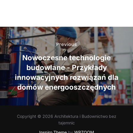
Nawigacja
wpisu
Previous
Previous
Nowoczesne technologie
budowlane - Przykłady
innowacyjnych rozwiązań dla
domów energooszczędnych
Copyright © 2026 Architektura i Budownictwo bez
tajemnic
Inspiro Theme
by
WPZOOM