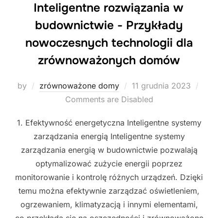
Inteligentne rozwiązania w
budownictwie - Przykłady
nowoczesnych technologii dla
zrównoważonych domów
Posted
by
zrównoważone domy
11 grudnia 2023
on
Comments are Disabled
1. Efektywność energetyczna Inteligentne systemy
zarządzania energią Inteligentne systemy
zarządzania energią w budownictwie pozwalają
optymalizować zużycie energii poprzez
monitorowanie i kontrolę różnych urządzeń. Dzięki
temu można efektywnie zarządzać oświetleniem,
ogrzewaniem, klimatyzacją i innymi elementami,
co przekłada się na oszczędności i zrównoważone