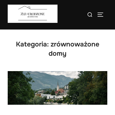
Skip
to
Search
TOGGLE
content
for:
Kategoria:
zrównoważone
domy