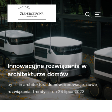
Skip
to
Search
TOGGLE
content
for:
Innowacyjne rozwiązania w
architekturze domów
by
in
architektura domów
,
innowacje
,
nowe
Posted
rozwiązania
,
trendy
on
24 lipca 2023
on