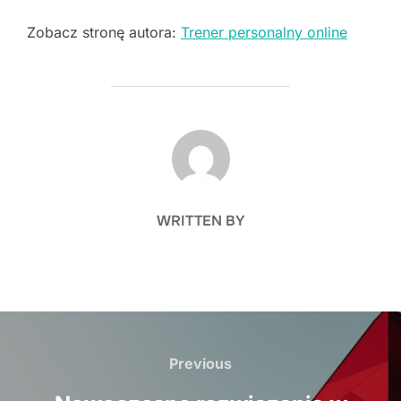
Zobacz stronę autora:
Trener personalny online
POST AUTHOR
WRITTEN BY
Nawigacja
wpisu
Previous
Previous