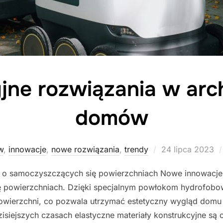
ne rozwiązania w arch
domów
Posted
w
,
innowacje
,
nowe rozwiązania
,
trendy
24 lipca 2023
on
 o samoczyszczących się powierzchniach Nowe innowacje
ę powierzchniach. Dzięki specjalnym powłokom hydrofob
owierzchni, co pozwala utrzymać estetyczny wygląd domu 
zisiejszych czasach elastyczne materiały konstrukcyjne są 