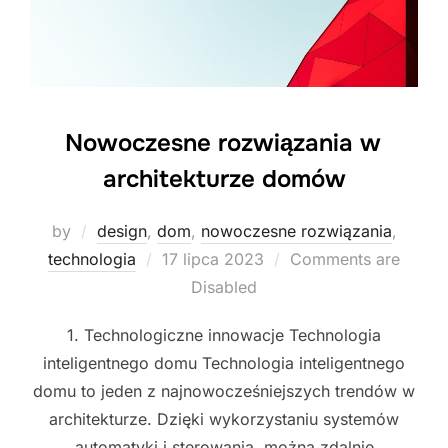
Nowoczesne rozwiązania w
architekturze domów
by
design
,
dom
,
nowoczesne rozwiązania
,
Posted
technologia
17 lipca 2023
Comments are
on
Disabled
1. Technologiczne innowacje Technologia
inteligentnego domu Technologia inteligentnego
domu to jeden z najnowocześniejszych trendów w
architekturze. Dzięki wykorzystaniu systemów
automatyki i sterowania, można zdalnie