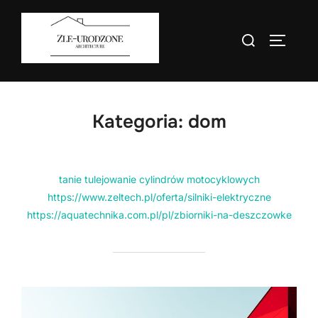
Skip
to
Search
TOGGLE
content
for:
Kategoria:
dom
tanie tulejowanie cylindrów motocyklowych
https://www.zeltech.pl/oferta/silniki-elektryczne
https://aquatechnika.com.pl/pl/zbiorniki-na-deszczowke