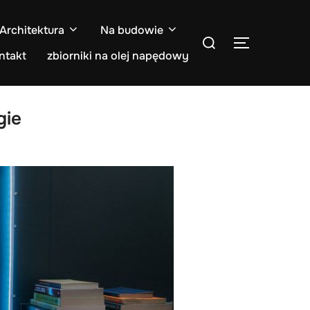
Architektura
Na budowie
Search
TOGGLE S
for:
ntakt
zbiorniki na olej napędowy
gie