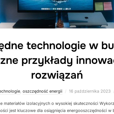
ędne technologie w bu
czne przykłady innowa
rozwiązań
Posted
echnologie
,
oszczędność energii
16 października 2023
on
nie materiałów izolacyjnych o wysokiej skuteczności Wyko
ności jest kluczowe dla osiągnięcia energooszczędności w b