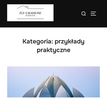
Skip
to
Search
TOGGLE
content
for:
Kategoria:
przykłady
praktyczne